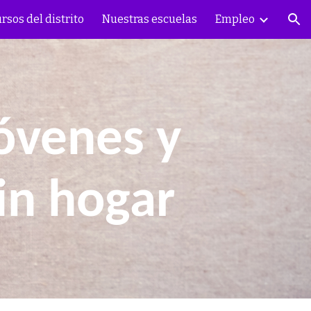
rsos del distrito
Nuestras escuelas
Empleo
ión
óvenes y
sin hogar