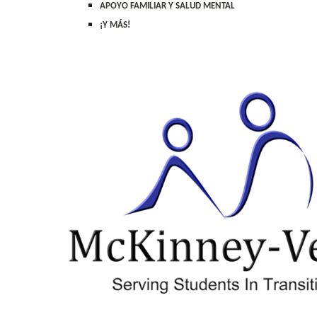
APOYO FAMILIAR Y SALUD MENTAL
¡Y MÁS!