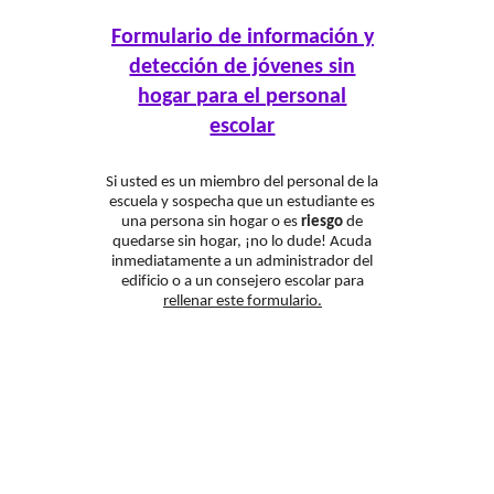
Formulario de información y
detección de jóvenes sin
hogar para el personal
escolar
Si usted es un miembro del personal de la
escuela y sospecha que un estudiante es
una persona sin hogar o es
riesgo
de
quedarse sin hogar, ¡no lo dude! Acuda
inmediatamente a un administrador del
edificio o a un consejero escolar para
rellenar este formulario.