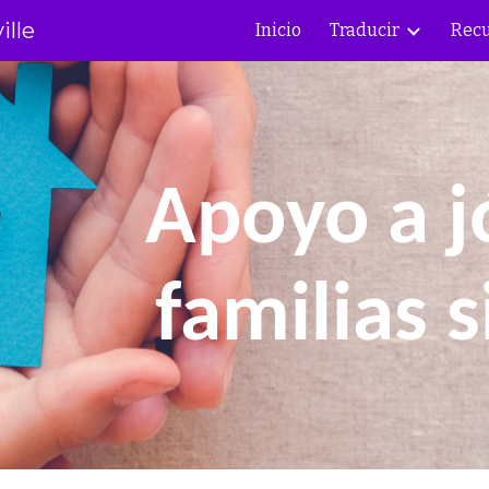
ille
Inicio
Traducir
Recu
 al contenido principal
Saltar a la navegac
Apoyo a j
familias 